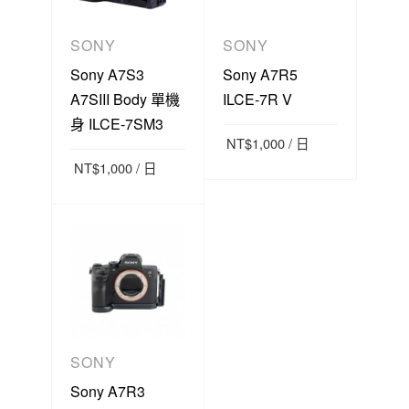
SONY
SONY
Sony A7S3
Sony A7R5
A7SIII Body 單機
ILCE-7R V
身 ILCE-7SM3
NT$
1,000
/ 日
NT$
1,000
/ 日
預約產品
預約產品
SONY
Sony A7R3