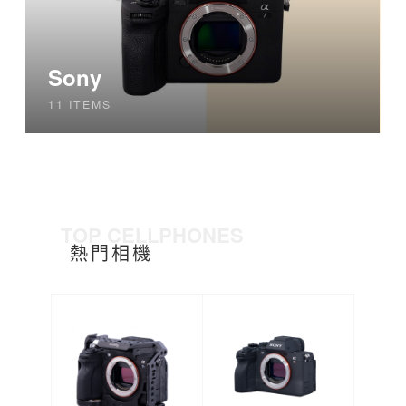
Sony
11 ITEMS
TOP CELLPHONES
熱門相機