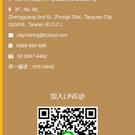
4F., No. 82,
Zhengguang 2nd St., Zhongli Dist., Taoyuan City
320008 , Taiwan (R.O.C.)
naycherng@icloud.com
0988-585-585
02-2597-4482
統一編號：05513845
加入LINE@