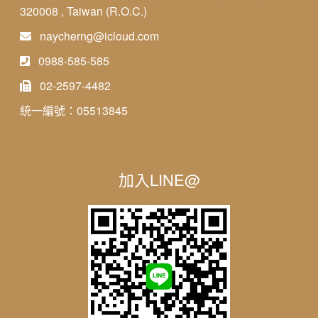
320008 , Taiwan (R.O.C.)
naycherng@icloud.com
0988-585-585
02-2597-4482
統一編號：05513845
加入LINE@