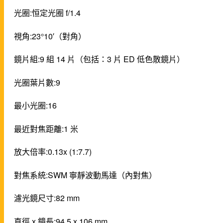
光圈:恒定光圈 f/1.4
視角:23°10′（對角）
鏡片組:9 組 14 片（包括：3 片 ED 低色散鏡片）
光圈葉片數:9
最小光圈:16
最近對焦距離:1 米
放大倍率:0.13x (1:7.7)
對焦系統:SWM 寧靜波動馬達（內對焦）
濾光鏡尺寸:82 mm
直徑 x 鏡長:94.5 x 106 mm