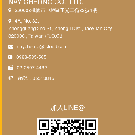
NAY CHERNG CO., LTD.
320008桃園市中壢區正光二街82號4樓
4F., No. 82,
Zhengguang 2nd St., Zhongli Dist., Taoyuan City
320008 , Taiwan (R.O.C.)
naycherng@icloud.com
0988-585-585
02-2597-4482
統一編號：05513845
加入LINE@