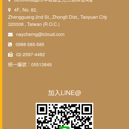
4F., No. 82,
Zhengguang 2nd St., Zhongli Dist., Taoyuan City
320008 , Taiwan (R.O.C.)
naycherng@icloud.com
0988-585-585
02-2597-4482
統一編號：05513845
加入LINE@