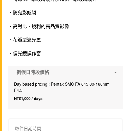
・防鬼影鍍膜
・高對比、銳利的高品質影像
・花瓣型遮光罩
・偏光鏡操作窗
例假日時段價格
Day based pricing : Pentax SMC FA 645 80-160mm
F4.5
NT$
1,000
/ days
取件日期時間