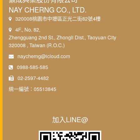
NAY CHERNG CO., LTD.
320008桃園市中壢區正光二街82號4樓
4F., No. 82,
Zhengguang 2nd St., Zhongli Dist., Taoyuan City
320008 , Taiwan (R.O.C.)
naycherng@icloud.com
0988-585-585
02-2597-4482
統一編號：05513845
加入LINE@